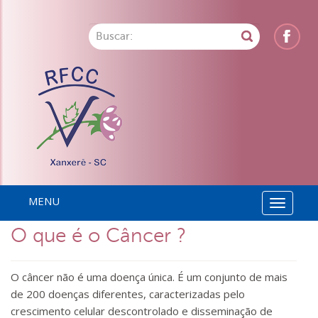
MENU
Toggle
O que é o Câncer ?
navigati
O câncer não é uma doença única. É um conjunto de mais
de 200 doenças diferentes, caracterizadas pelo
crescimento celular descontrolado e disseminação de