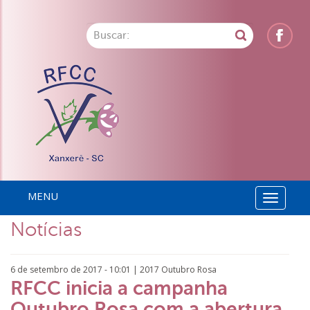
MENU
Toggle
Notícias
navigati
6 de setembro de 2017 - 10:01 |
2017
Outubro Rosa
RFCC inicia a campanha
Outubro Rosa com a abertura