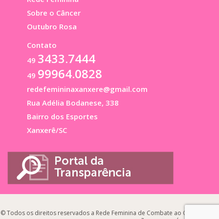
Sobre o Câncer
Outubro Rosa
Contato
3433.7444
49
99964.0828
49
redefemininaxanxere@gmail.com
Rua Adélia Bodanese, 338
Bairro dos Esportes
Xanxerê/SC
© Todos os direitos reservados a Rede Feminina de Combate ao Câncer de