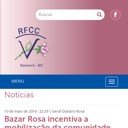
MENU
Toggle
Notícias
navigati
10 de maio de 2016 - 22:29 |
Geral
Outubro Rosa
Bazar Rosa incentiva a
mobilização da comunidade